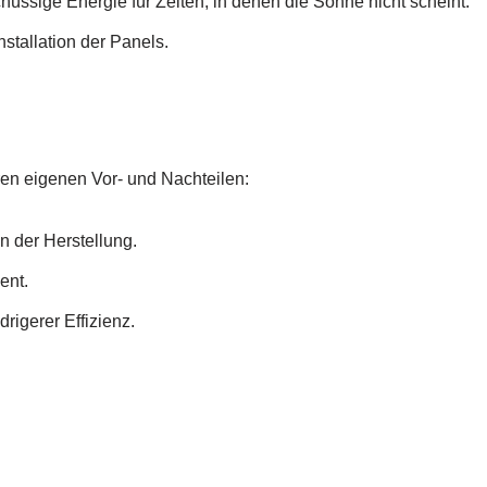
üssige Energie für Zeiten, in denen die Sonne nicht scheint.
nstallation der Panels.
hren eigenen Vor- und Nachteilen:
in der Herstellung.
ent.
drigerer Effizienz.