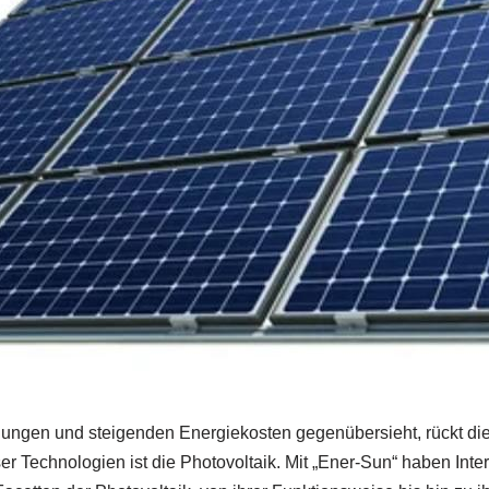
ngungen und steigenden Energiekosten gegenübersieht, rückt 
r Technologien ist die Photovoltaik. Mit „Ener-Sun“ haben Inter