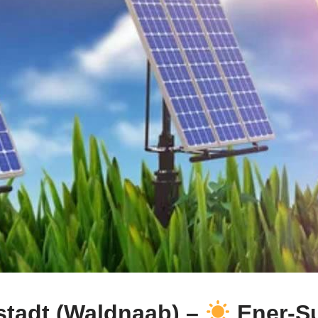
stadt (Waldnaab) –
Ener-Su