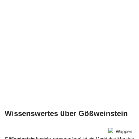
Wissenswertes über Gößweinstein
Gößweinstein
[sprich: ‚gœsvɐɪnʃtɐɪn] ist ein Markt