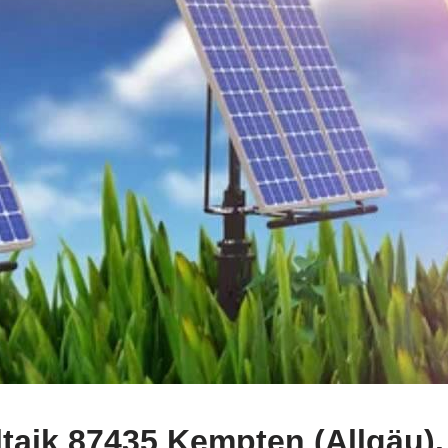
taik 87435 Kempten (Allgäu).