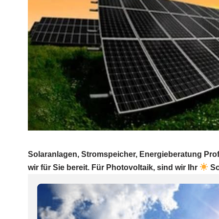
Solaranlagen, Stromspeicher, Energieberatung Prof
wir für Sie bereit. Für Photovoltaik, sind wir Ihr
So