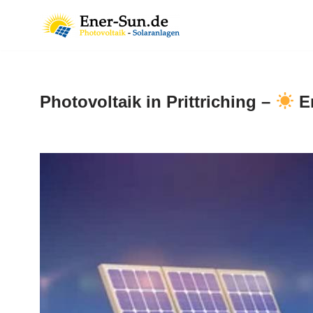
Zum
Inhalt
springen
Photovoltaik in Prittriching –
En