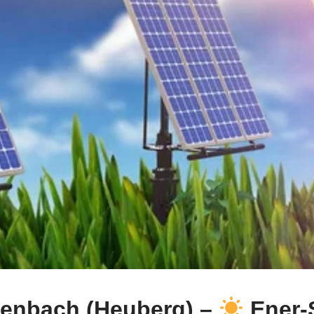
henbach (Heuberg) –
Ener-