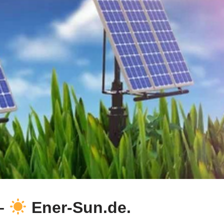
 –
Ener-Sun.de.