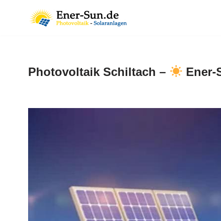
Zum
Inhalt
springen
Photovoltaik Schiltach –
Ener-S