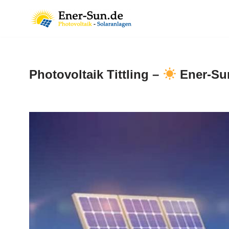
Zum
Inhalt
springen
Photovoltaik Tittling –
Ener-Sun