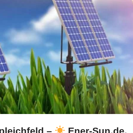
pleichfeld –
Ener-Sun.de.