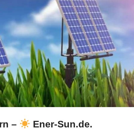
arn –
Ener-Sun.de.