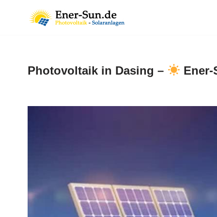
Zum
Inhalt
springen
Photovoltaik in Dasing –
Ener-S