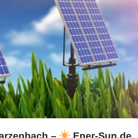
warzenbach –
Ener-Sun.de.