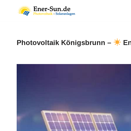
Zum
Inhalt
springen
Photovoltaik Königsbrunn –
En